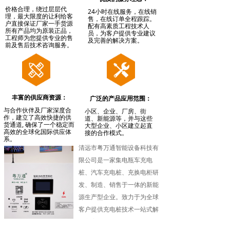
价格合理，绕过层层代
24小时在线服务，在线销
理，最大限度的让利给客
售，在线订单全程跟踪。
户直接保证厂家一手货源
配有高素质工程技术人
所有产品均为原装正品，
员，为客户提供专业建议
工程师为您提供专业的售
及完善的解决方案。
前及售后技术咨询服务。
丰富的供应商资源：
广泛的产品应用范围：
与合作伙伴及厂家深度合
小区、企业、厂房、街
作，建立了高效快捷的供
道、新能源等，并与这些
货通道, 确保了一个稳定而
大型企业、小区建立起直
高效的全球化国际供应体
接的合作模式。
系。
清远市粤万通智能设备科技有
限公司是一家集电瓶车充电
桩、汽车充电桩、充换电柜研
发、制造、销售于一体的新能
源生产型企业。致力于为全球
客户提供充电桩技术一站式解
决方案，品质可靠，运行稳